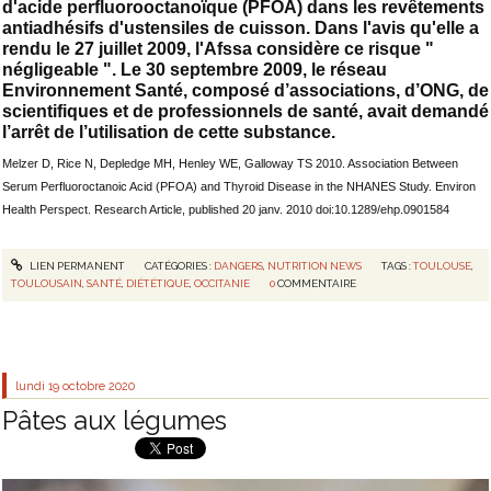
d'acide perfluorooctanoïque (PFOA) dans les revêtements
antiadhésifs d'ustensiles de cuisson. Dans l'avis qu'elle a
rendu le 27 juillet 2009, l'Afssa considère ce risque "
négligeable ". Le 30 septembre 2009, le réseau
Environnement Santé, composé d’associations, d’ONG, de
scientifiques et de professionnels de santé, avait demandé
l’arrêt de l’utilisation de cette substance.
Melzer D, Rice N, Depledge MH, Henley WE, Galloway TS 2010. Association Between
Serum Perfluoroctanoic Acid (PFOA) and Thyroid Disease in the NHANES Study.
Environ
Health Perspect. Research Article, published 20 janv. 2010 doi:10.1289/ehp.0901584
LIEN PERMANENT
CATÉGORIES :
DANGERS
,
NUTRITION NEWS
TAGS :
TOULOUSE
,
TOULOUSAIN
,
SANTÉ
,
DIÉTÉTIQUE
,
OCCITANIE
0
COMMENTAIRE
lundi 19
octobre 2020
Pâtes aux légumes