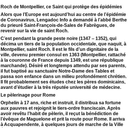
Roch de Montpellier, ce Saint qui protège des épidémies
Alors que l’Europe est aujourd’hui au centre de l’épidémie
de Coronavirus, Lengadoc Info a demandé à l’abbé Berthe
du prieuré Saint-François-de-Sales de Fabrègues, de
revenir sur la vie de saint Roch.
C’est pendant la grande peste noire (1347 – 1352), qui
décima un tiers de la population occidentale, que naquit, à
Montpellier, saint Roch. Il est le fils d’un dignitaire de la
ville, devenu premier consul en 1363 (Montpellier, rattaché
à la couronne de France depuis 1349, est une république
marchande). Désiré et longtemps attendu par ses parents,
il fut baptisé au sanctuaire Notre-Dame des Tables et
passa son enfance dans un milieu profondément chrétien.
Il fit probablement ses études chez les pères dominicains,
avant d’étudier à la très réputée université de médecine.
Le pèlerinage pour Rome
Orphelin à 17 ans, riche et instruit, il distribua sa fortune
aux pauvres et rejoignit le tiers-ordre franciscain. Après
avoir revêtu l’habit de pèlerin, il reçut la bénédiction de
l’évêque de Maguelone et prit la route pour Rome. Il arriva
à Acquapendente, à quelques jours de marche de la Ville