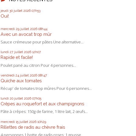
jeudi 30
juillet 2026
07h53
Oui!
mercredi 29
juillet 2026
08h44
Avec un avocat trop mûr
Sauce crémeuse pour pâtes Une alternative...
lundi 27
juillet 2026
12h07
Rapide et facile!
Poulet pané au citron Pour 4 personnes...
vendredi 24
juillet 2026
08h47
Quiche aux tomates
Récup' de tomates trop mûres Pour 6 personnes...
lundi 20
juillet 2026
07h05
Crêpes au roquefort et aux champignons
Pâte à crêpes: 150g de farine, 1 litre lait, 2 œufs...
mercredi 15
juillet 2026
10h29
Rillettes de radis au chèvre frais
4 personnes 1 botte de radis roses; 1 gousse...