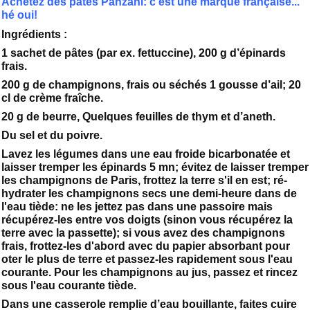
Achetez des pâtes Panzani: c'est une marque française...
hé oui!
Ingrédients :
1 sachet de pâtes (par ex. fettuccine), 200 g d’épinards
frais.
200 g de champignons, frais ou séchés 1 gousse d’ail; 20
cl de crème fraîche.
20 g de beurre, Quelques feuilles de thym et d’aneth.
Du sel et du poivre.
Lavez les légumes dans une eau froide bicarbonatée et
laisser tremper les épinards 5 mn; évitez de laisser tremper
les champignons de Paris, frottez la terre s'il en est; ré-
hydrater les champignons secs une demi-heure dans de
l'eau tiède: ne les jettez pas dans une passoire mais
récupérez-les entre vos doigts (sinon vous récupérez la
terre avec la passette); si vous avez des champignons
frais, frottez-les d'abord avec du papier absorbant pour
oter le plus de terre et passez-les rapidement sous l'eau
courante. Pour les champignons au jus, passez et rincez
sous l'eau courante tiède.
Dans une casserole remplie d’eau bouillante, faites cuire