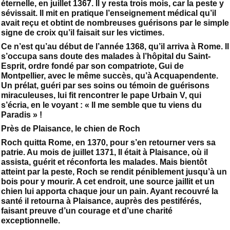
éternelle, en juillet 1367. Il y resta trois mois, car la peste y
sévissait. Il mit en pratique l’enseignement médical qu’il
avait reçu et obtint de nombreuses guérisons par le simple
signe de croix qu’il faisait sur les victimes.
Ce n’est qu’au début de l’année 1368, qu’il arriva à Rome. Il
s’occupa sans doute des malades à l’hôpital du Saint-
Esprit, ordre fondé par son compatriote, Gui de
Montpellier, avec le même succès, qu’à Acquapendente.
Un prélat, guéri par ses soins ou témoin de guérisons
miraculeuses, lui fit rencontrer le pape Urbain V, qui
s’écria, en le voyant : « Il me semble que tu viens du
Paradis » !
Près de Plaisance, le chien de Roch
Roch quitta Rome, en 1370, pour s’en retourner vers sa
patrie. Au mois de juillet 1371, Il était à Plaisance, où il
assista, guérit et réconforta les malades. Mais bientôt
atteint par la peste, Roch se rendit péniblement jusqu’à un
bois pour y mourir. A cet endroit, une source jaillit et un
chien lui apporta chaque jour un pain. Ayant recouvré la
santé il retourna à Plaisance, auprès des pestiférés,
faisant preuve d’un courage et d’une charité
exceptionnelle.