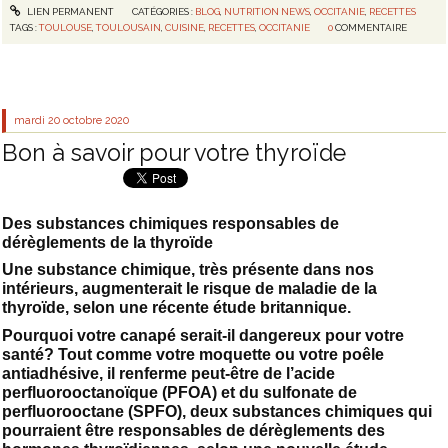
LIEN PERMANENT
CATÉGORIES :
BLOG
,
NUTRITION NEWS
,
OCCITANIE
,
RECETTES
TAGS :
TOULOUSE
,
TOULOUSAIN
,
CUISINE
,
RECETTES
,
OCCITANIE
0
COMMENTAIRE
mardi 20
octobre 2020
Bon à savoir pour votre thyroïde
Des substances chimiques responsables de
dérèglements de la thyroïde
Une substance chimique, très présente dans nos
intérieurs, augmenterait le risque de maladie de la
thyroïde, selon une récente étude britannique.
Pourquoi votre canapé serait-il dangereux pour votre
santé? Tout comme votre moquette ou votre poêle
antiadhésive, il renferme peut-être de l’acide
perfluorooctanoïque (PFOA) et du sulfonate de
perfluorooctane (SPFO), deux substances chimiques qui
pourraient être responsables de dérèglements des