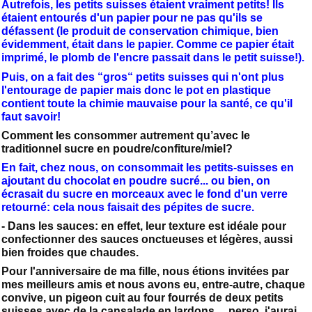
Autrefois, les petits suisses étaient vraiment petits! Ils
étaient entourés d'un papier pour ne pas qu'ils se
défassent (le produit de conservation chimique, bien
évidemment, était dans le papier. Comme ce papier était
imprimé, le plomb de l'encre passait dans le petit suisse!).
Puis, on a fait des “gros“ petits suisses qui n'ont plus
l'entourage de papier mais donc le pot en plastique
contient toute la chimie mauvaise pour la santé, ce qu'il
faut savoir!
Comment les consommer autrement qu’avec le
traditionnel sucre en poudre/confiture/miel?
En fait, chez nous, on consommait les petits-suisses en
ajoutant du chocolat en poudre sucré... ou bien, on
écrasait du sucre en morceaux avec le fond d'un verre
retourné: cela nous faisait des pépites de sucre.
- Dans les sauces: en effet, leur texture est idéale pour
confectionner des sauces onctueuses et légères, aussi
bien froides que chaudes.
Pour l'anniversaire de ma fille, nous étions invitées par
mes meilleurs amis et nous avons eu, entre-autre, chaque
convive, un pigeon cuit au four fourrés de deux petits
suisses avec de la cansalade en lardons… perso, j'aurai