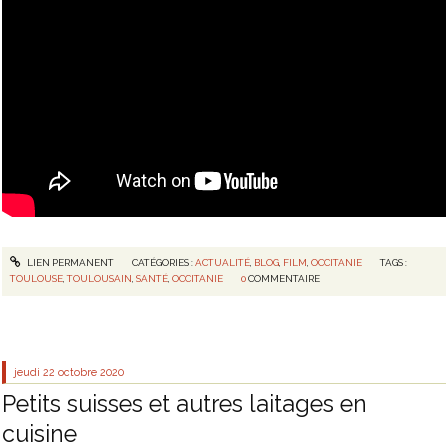
LIEN PERMANENT
CATÉGORIES :
ACTUALITÉ
,
BLOG
,
FILM
,
OCCITANIE
TAGS :
TOULOUSE
,
TOULOUSAIN
,
SANTÉ
,
OCCITANIE
0
COMMENTAIRE
jeudi 22
octobre 2020
Petits suisses et autres laitages en
cuisine