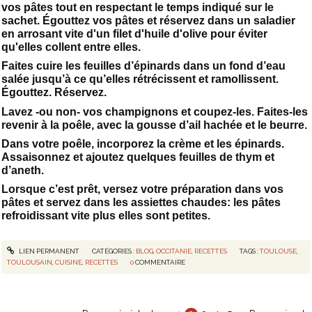
vos pâtes tout en respectant le temps indiqué sur le
sachet. Égouttez vos pâtes et réservez dans un saladier
en arrosant vite d'un filet d'huile d'olive pour éviter
qu'elles collent entre elles.
Faites cuire les feuilles d’épinards dans un fond d’eau
salée jusqu’à ce qu’elles rétrécissent et ramollissent.
Égouttez. Réservez.
Lavez -ou non- vos champignons et coupez-les. Faites-les
revenir à la poêle, avec la gousse d’ail hachée et le beurre.
Dans votre poêle, incorporez la crème et les épinards.
Assaisonnez et ajoutez quelques feuilles de thym et
d’aneth.
Lorsque c’est prêt, versez votre préparation dans vos
pâtes et servez dans les assiettes chaudes: les pâtes
refroidissant vite plus elles sont petites.
LIEN PERMANENT
CATÉGORIES :
BLOG
,
OCCITANIE
,
RECETTES
TAGS :
TOULOUSE
,
TOULOUSAIN
,
CUISINE
,
RECETTES
0
COMMENTAIRE