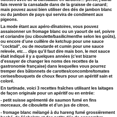
fais revenir la cansalade dans de la graisse de canard;
mais pouvez aussi bien utiliser des dés de jambon blanc
ou du jambon de pays qui servira de condiment aux
pigeons.
La mode étant aux apéro-dînatoires, vous pouvez
assaisonner un fromage blanc ou un yaourt de sel, poivre
et coriandre (ou ciboulette/basilic/menthe selon les goûts),
ou encore d’une cuillère de ketchup pour une sauce
"cocktail", ou de moutarde et cumin pour une sauce
relevée, etc… dips qu'il faut dire mais bon, le mot sauce
était indiqué il y a quelques années (c'est bizarre
d'essayer de changer les noms des recettes de la
gastronomie française) dans lesquelles vous pourrez
tremper des bâtonnets de carottes/concombre/tomates
cerises/bouquets de choux fleurs pour un apéritif sain et
coloré.
En tartinade, voici 3 recettes fraîches utilisant les laitages
de façon originale pour un apéritif ou en entrée:
- petit suisse agrémenté de saumon fumé en fins
morceaux, de ciboulette et d’un jus de citron,
- fromage blanc mélangé à du hareng fumé grossièrement