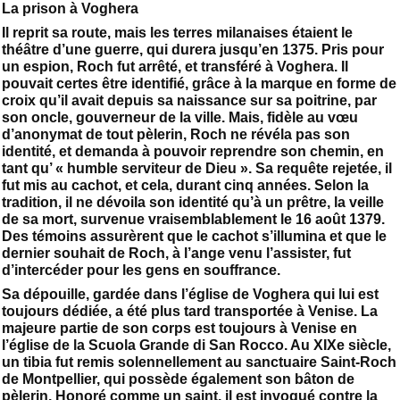
La prison à Voghera
Il reprit sa route, mais les terres milanaises étaient le
théâtre d’une guerre, qui durera jusqu’en 1375. Pris pour
un espion, Roch fut arrêté, et transféré à Voghera. Il
pouvait certes être identifié, grâce à la marque en forme de
croix qu’il avait depuis sa naissance sur sa poitrine, par
son oncle, gouverneur de la ville. Mais, fidèle au vœu
d’anonymat de tout pèlerin, Roch ne révéla pas son
identité, et demanda à pouvoir reprendre son chemin, en
tant qu’ « humble serviteur de Dieu ». Sa requête rejetée, il
fut mis au cachot, et cela, durant cinq années. Selon la
tradition, il ne dévoila son identité qu’à un prêtre, la veille
de sa mort, survenue vraisemblablement le 16 août 1379.
Des témoins assurèrent que le cachot s’illumina et que le
dernier souhait de Roch, à l’ange venu l’assister, fut
d’intercéder pour les gens en souffrance.
Sa dépouille, gardée dans l’église de Voghera qui lui est
toujours dédiée, a été plus tard transportée à Venise. La
majeure partie de son corps est toujours à Venise en
l’église de la Scuola Grande di San Rocco. Au XIXe siècle,
un tibia fut remis solennellement au sanctuaire Saint-Roch
de Montpellier, qui possède également son bâton de
pèlerin. Honoré comme un saint, il est invoqué contre la