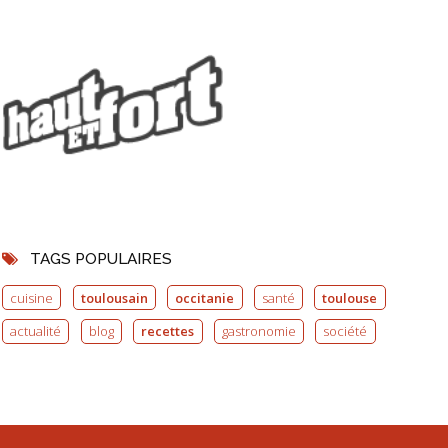
TAGS POPULAIRES
cuisine
toulousain
occitanie
santé
toulouse
actualité
blog
recettes
gastronomie
société