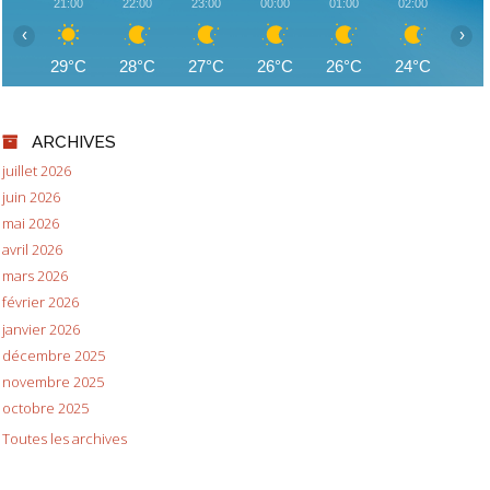
21:00
22:00
23:00
00:00
01:00
02:00
03:
‹
›
29°C
28°C
27°C
26°C
26°C
24°C
23
ARCHIVES
juillet 2026
juin 2026
mai 2026
avril 2026
mars 2026
février 2026
janvier 2026
décembre 2025
novembre 2025
octobre 2025
Toutes les archives