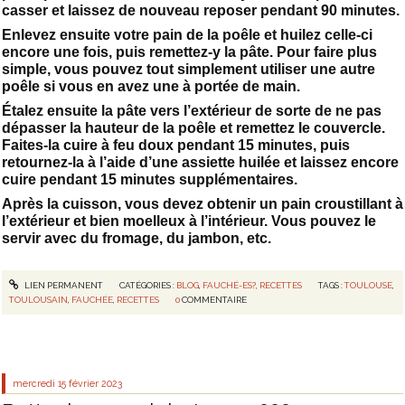
casser et laissez de nouveau reposer pendant 90 minutes.
Enlevez ensuite votre pain de la poêle et huilez celle-ci
encore une fois, puis remettez-y la pâte. Pour faire plus
simple, vous pouvez tout simplement utiliser une autre
poêle si vous en avez une à portée de main.
Étalez ensuite la pâte vers l’extérieur de sorte de ne pas
dépasser la hauteur de la poêle et remettez le couvercle.
Faites-la cuire à feu doux pendant 15 minutes, puis
retournez-la à l’aide d’une assiette huilée et laissez encore
cuire pendant 15 minutes supplémentaires.
Après la cuisson, vous devez obtenir un pain croustillant à
l’extérieur et bien moelleux à l’intérieur. Vous pouvez le
servir avec du fromage, du jambon, etc.
LIEN PERMANENT
CATÉGORIES :
BLOG
,
FAUCHÉ-ES?
,
RECETTES
TAGS :
TOULOUSE
,
TOULOUSAIN
,
FAUCHÉE
,
RECETTES
0
COMMENTAIRE
mercredi 15
février 2023