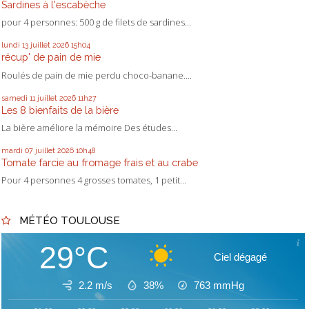
Sardines à l'escabèche
pour 4 personnes: 500 g de filets de sardines...
lundi 13
juillet 2026
15h04
récup' de pain de mie
Roulés de pain de mie perdu choco-banane....
samedi 11
juillet 2026
11h27
Les 8 bienfaits de la bière
La bière améliore la mémoire Des études...
mardi 07
juillet 2026
10h48
Tomate farcie au fromage frais et au crabe
Pour 4 personnes 4 grosses tomates, 1 petit...
MÉTÉO TOULOUSE
29°C
Ciel dégagé
2.2 m/s
38%
763
mmHg