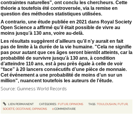
contraintes naturelles", ont conclu les chercheurs. Cette
théorie a toutefois été controversée, via la remise en
question des méthodes statistiques utilisées.
A contrario, une étude publiée en 2021 dans Royal Society
Open Science a affirmé qu’il était possible de vivre au
moins jusqu’à 130 ans, voire au-delà.
Les résultats suggèrent d’ailleurs qu’il n’y aurait en fait
pas de limite à la durée de la vie humaine. "Cela ne signifie
pas pour autant que ces âges seront bientôt atteints, car la
probabilité de survivre jusqu’à 130 ans, à condition
d’atteindre 110 ans, est à peu près égale à celle de voir
“face” à 20 lancers consécutifs d’une pièce de monnaie.
Cet événement a une probabilité de moins d’un sur un
million", nuancent toutefois les auteurs de l’étude.
Source: Guinness World Records
LIEN PERMANENT
CATÉGORIES :
FUTUR
,
OPINIONS
TAGS :
TOULOUSAIN
,
FUTUR
,
SOCIÉTÉ
,
OCCITANIE
,
OIPINIONS
0
COMMENTAIRE