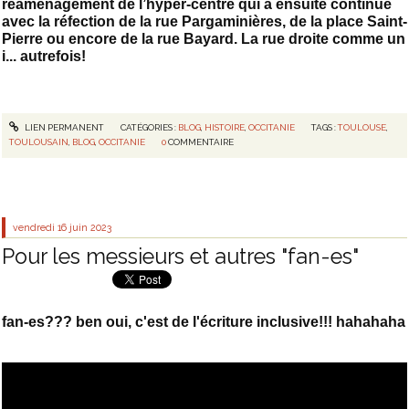
réaménagement de l’hyper-centre qui a ensuite continué
avec la réfection de la rue Pargaminières, de la place Saint-
Pierre ou encore de la rue Bayard. La rue droite comme un
i... autrefois!
LIEN PERMANENT
CATÉGORIES :
BLOG
,
HISTOIRE
,
OCCITANIE
TAGS :
TOULOUSE
,
TOULOUSAIN
,
BLOG
,
OCCITANIE
0
COMMENTAIRE
vendredi 16
juin 2023
Pour les messieurs et autres "fan-es"
fan-es??? ben oui, c'est de l'écriture inclusive!!! hahahaha