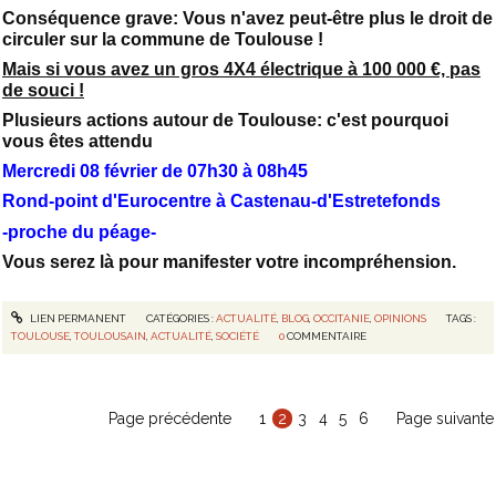
Conséquence grave: Vous n'avez peut-être plus le droit de
circuler sur la commune de Toulouse !
Mais si vous avez un gros 4X4 électrique à 100 000 €, pas
de souci !
Plusieurs actions autour de Toulouse: c'est pourquoi
vous êtes attendu
Mercredi 08 février de 07h30 à 08h45
Rond-point d'Eurocentre à Castenau-d'Estretefonds
-proche du péage-
Vous serez là pour manifester votre incompréhension.
LIEN PERMANENT
CATÉGORIES :
ACTUALITÉ
,
BLOG
,
OCCITANIE
,
OPINIONS
TAGS :
TOULOUSE
,
TOULOUSAIN
,
ACTUALITÉ
,
SOCIÉTÉ
0
COMMENTAIRE
Page précédente
1
2
3
4
5
6
Page suivante