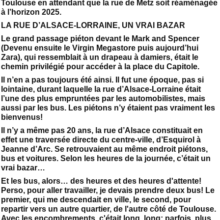
Toulouse en attendant que la rue de Metz soit réaménagée
à l’horizon 2025.
LA RUE D’ALSACE-LORRAINE, UN VRAI BAZAR
Le grand passage piéton devant le Mark and Spencer
(Devenu ensuite le Virgin Megastore puis aujourd’hui
Zara), qui ressemblait à un drapeau à damiers, était le
chemin privilégié pour accéder à la place du Capitole.
Il n’en a pas toujours été ainsi. Il fut une époque, pas si
lointaine, durant laquelle la rue d’Alsace-Lorraine était
l’une des plus empruntées par les automobilistes, mais
aussi par les bus. Les piétons n’y étaient pas vraiment les
bienvenus!
Il n’y a même pas 20 ans, la rue d’Alsace constituait en
effet une traversée directe du centre-ville, d’Esquirol à
Jeanne d’Arc. Se retrouvaient au même endroit piétons,
bus et voitures. Selon les heures de la journée, c’était un
vrai bazar…
Et les bus, alors… des heures et des heures d'attente!
Perso, pour aller travailler, je devais prendre deux bus! Le
premier, qui me descendait en ville, le second, pour
repartir vers un autre quartier, de l'autre côté de Toulouse.
Avec les encombrements, c'était long, long; parfois, plus