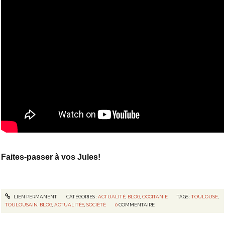
Faites-passer à vos Jules!
LIEN PERMANENT
CATÉGORIES :
ACTUALITÉ
,
BLOG
,
OCCITANIE
TAGS :
TOULOUSE
,
TOULOUSAIN
,
BLOG
,
ACTUALITÉS
,
SOCIÉTÉ
0
COMMENTAIRE