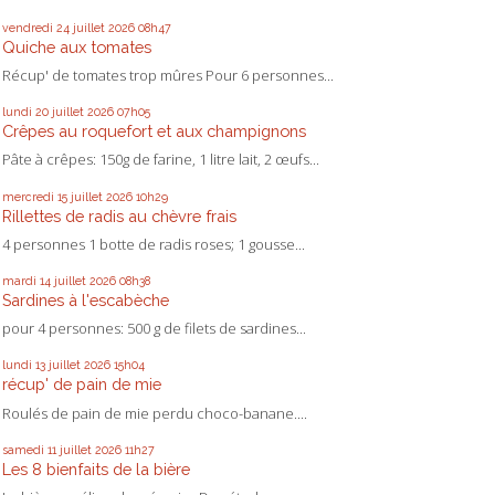
vendredi 24
juillet 2026
08h47
Quiche aux tomates
Récup' de tomates trop mûres Pour 6 personnes...
lundi 20
juillet 2026
07h05
Crêpes au roquefort et aux champignons
Pâte à crêpes: 150g de farine, 1 litre lait, 2 œufs...
mercredi 15
juillet 2026
10h29
Rillettes de radis au chèvre frais
4 personnes 1 botte de radis roses; 1 gousse...
mardi 14
juillet 2026
08h38
Sardines à l'escabèche
pour 4 personnes: 500 g de filets de sardines...
lundi 13
juillet 2026
15h04
récup' de pain de mie
Roulés de pain de mie perdu choco-banane....
samedi 11
juillet 2026
11h27
Les 8 bienfaits de la bière