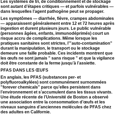
Les systèmes de tri, de conditionnement et de stockage
sont autant d’étapes critiques — et parfois vulnérables —
dans lesquelles l’agent pathogène peut se propager.
Les symptômes — diarrhée, fièvre, crampes abdominales
— apparaissent généralement entre 12 et 72 heures après
ingestion et durent plusieurs jours. Le public vulnérable
(personnes âgées, enfants, immunodéprimés) court un
risque accru de complications. Même lorsque les
pratiques sanitaires sont strictes, l’"auto-contamination"
durant la manipulation, le transport ou le stockage
demeure une faille probable. Ces incidents montrent que
les œufs ne sont jamais " sans risque " et que la vigilance
doit être constante de la ferme jusqu’à l’assiette.
PFAS DANS LES ŒUFS
En anglais, les PFAS (substances per- et
polyfluoroalkylées) sont communément surnommées
"forever chemicals" parce qu’elles persistent dans
l’environnement et s’accumulent dans les tissus vivants.
Une étude récente de l’Université de Boston a observé
une association entre la consommation d’œufs et les
niveaux sanguins d’anciennes molécules de PFAS chez
des adultes en Californie.