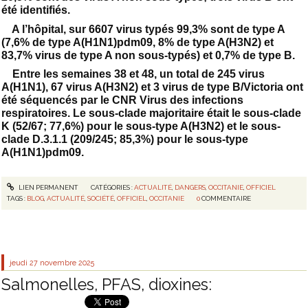
été identifiés.
A l’hôpital, sur 6607 virus typés 99,3% sont de type A
(7,6% de type A(H1N1)pdm09, 8% de type A(H3N2) et
83,7% virus de type A non sous-typés) et 0,7% de type B.
Entre les semaines 38 et 48, un total de 245 virus
A(H1N1), 67 virus A(H3N2) et 3 virus de type B/Victoria ont
été séquencés par le CNR Virus des infections
respiratoires. Le sous-clade majoritaire était le sous-clade
K (52/67; 77,6%) pour le sous-type A(H3N2) et le sous-
clade D.3.1.1 (209/245; 85,3%) pour le sous-type
A(H1N1)pdm09.
LIEN PERMANENT
CATÉGORIES :
ACTUALITÉ
,
DANGERS
,
OCCITANIE
,
OFFICIEL
TAGS :
BLOG
,
ACTUALITÉ
,
SOCIÉTÉ
,
OFFICIEL
,
OCCITANIE
0
COMMENTAIRE
jeudi 27
novembre 2025
Salmonelles, PFAS, dioxines: