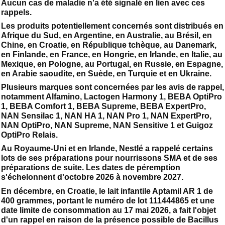
Aucun cas de maladie n'a été signalé en lien avec ces
rappels.
Les produits potentiellement concernés sont distribués en
Afrique du Sud, en Argentine, en Australie, au Brésil, en
Chine, en Croatie, en République tchèque, au Danemark,
en Finlande, en France, en Hongrie, en Irlande, en Italie, au
Mexique, en Pologne, au Portugal, en Russie, en Espagne,
en Arabie saoudite, en Suède, en Turquie et en Ukraine.
Plusieurs marques sont concernées par les avis de rappel,
notamment Alfamino, Lactogen Harmony 1, BEBA OptiPro
1, BEBA Comfort 1, BEBA Supreme, BEBA ExpertPro,
NAN Sensilac 1, NAN HA 1, NAN Pro 1, NAN ExpertPro,
NAN OptiPro, NAN Supreme, NAN Sensitive 1 et Guigoz
OptiPro Relais.
Au Royaume-Uni et en Irlande, Nestlé a rappelé certains
lots de ses préparations pour nourrissons SMA et de ses
préparations de suite. Les dates de péremption
s'échelonnent d'octobre 2026 à novembre 2027.
En décembre, en Croatie, le lait infantile Aptamil AR 1 de
400 grammes, portant le numéro de lot 111444865 et une
date limite de consommation au 17 mai 2026, a fait l'objet
d'un rappel en raison de la présence possible de Bacillus