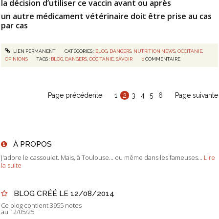
la décision d’utiliser ce vaccin avant ou après
un autre médicament vétérinaire doit être prise au cas
par cas
LIEN PERMANENT
CATÉGORIES :
BLOG
,
DANGERS
,
NUTRITION NEWS
,
OCCITANIE
,
OPINIONS
TAGS :
BLOG
,
DANGERS
,
OCCITANIE
,
SAVOIR
0
COMMENTAIRE
Page précédente
1
2
3
4
5
6
Page suivante
À PROPOS
J'adore le cassoulet. Mais, à Toulouse... ou même dans les fameuses...
Lire
la suite
BLOG CRÉÉ LE 12/08/2014
Ce blog contient 3955 notes
au 12/05/25