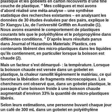
plastique et les gobelets en carton recouverts d’une fine
couche de plastique. " Mes collègues et moi avons
d'abord réalisé une méta-analyse – une synthèse
statistique des recherches existantes – en analysant les
données de 30 études évaluées par des pairs, explique le
Dr Xiangyu Liu, de l’université Griffith en Australie (1).
Nous avons examiné le comportement de plastiques
courants tels que le polyéthylène et le polypropylène dans
différentes conditions. " D’après leurs résultats parus
dans Journal of Hazardous Materials: Plastics, ces
contenants libèrent des micro-plastiques dans les liquides
qu’ils contiennent, en particulier lorsque la boisson est
chaude (2).
Mais un facteur s'est démarqué- : la température. Lorsque
la boisson chaude est versée dans un gobelet en
plastique, la chaleur ramollit légèrement le matériau, ce qui
favorise la libération de fragments microscopiques. Les
chercheurs ont observé que, dans un gobelet plastique, le
passage d’une boisson froide à une boisson chaude
augmentait d’environ 33% la quantité de micro-plastiques
libérés.
Selon leurs estimations, une personne buvant chaque jour
un café de 300 mL dans un gobelet en polyéthylène