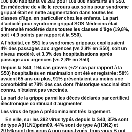
100 000 habitants vs 282 pour 100 000 habitants en S50.
En médecine de ville le recours aux soins pour syndrome
grippal était en nette augmentation dans toutes les
classes d'âge, en particulier chez les enfants. La part
d'activité pour syndrome grippal SOS Médecins était
d'intensité modérée dans toutes les classes d'âge (19,8%,
soit +4,9 points par rapport à la S50).
A l’hôpital, en S51 les syndromes grippaux expliquaient
4% des passages aux urgences (vs 2,8% en S50), soit un
niveau modéré, et 3,3% des hospitalisations après
passage aux urgences (vs 2,3% en S50).
Depuis la S40, 194 cas graves (+72 cas par rapport à la
S50) hospitalisés en réanimation ont été enregistrés: 58%
avaient 65 ans ou plus, 91% présentaient au moins une
comorbidité et 78% des cas dont l’historique vaccinal était
connu, n’étaient pas vaccinés.
La part de la grippe parmi les décès déclarés par certificat
électronique continuait d’augmenter.
Les virus de type A prédominaient très largement.
En ville, sur les 392 virus typés depuis la S40, 35% sont
de type A(H1N1)pdm09, 44% sont de type A(H3N2) et
20,5% sont des virus A non sous-typés; trois virus B ont