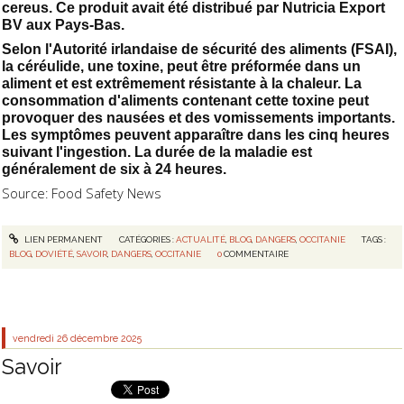
cereus. Ce produit avait été distribué par Nutricia Export
BV aux Pays-Bas.
Selon l'Autorité irlandaise de sécurité des aliments (FSAI),
la céréulide, une toxine, peut être préformée dans un
aliment et est extrêmement résistante à la chaleur. La
consommation d'aliments contenant cette toxine peut
provoquer des nausées et des vomissements importants.
Les symptômes peuvent apparaître dans les cinq heures
suivant l'ingestion. La durée de la maladie est
généralement de six à 24 heures.
Source: Food Safety News
LIEN PERMANENT
CATÉGORIES :
ACTUALITÉ
,
BLOG
,
DANGERS
,
OCCITANIE
TAGS :
BLOG
,
DOVIÉTÉ
,
SAVOIR
,
DANGERS
,
OCCITANIE
0
COMMENTAIRE
vendredi 26
décembre 2025
Savoir