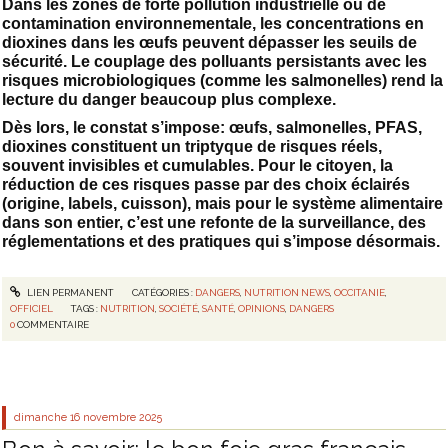
Dans les zones de forte pollution industrielle ou de
contamination environnementale, les concentrations en
dioxines dans les œufs peuvent dépasser les seuils de
sécurité. Le couplage des polluants persistants avec les
risques microbiologiques (comme les salmonelles) rend la
lecture du danger beaucoup plus complexe.
Dès lors, le constat s’impose: œufs, salmonelles, PFAS,
dioxines constituent un triptyque de risques réels,
souvent invisibles et cumulables. Pour le citoyen, la
réduction de ces risques passe par des choix éclairés
(origine, labels, cuisson), mais pour le système alimentaire
dans son entier, c’est une refonte de la surveillance, des
réglementations et des pratiques qui s’impose désormais.
LIEN PERMANENT
CATÉGORIES :
DANGERS
,
NUTRITION NEWS
,
OCCITANIE
,
OFFICIEL
TAGS :
NUTRITION
,
SOCIÉTÉ
,
SANTÉ
,
OPINIONS
,
DANGERS
0
COMMENTAIRE
dimanche 16
novembre 2025