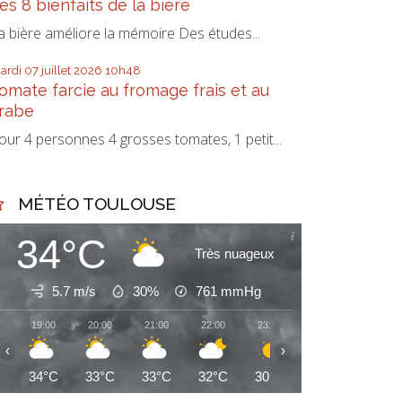
es 8 bienfaits de la bière
a bière améliore la mémoire Des études...
ardi 07
juillet 2026
10h48
omate farcie au fromage frais et au
rabe
our 4 personnes 4 grosses tomates, 1 petit...
MÉTÉO TOULOUSE
34°C
Très nuageux
5.7 m/s
30%
761
mmHg
19:00
20:00
21:00
22:00
23:00
00:00
01:00
‹
›
34°C
33°C
33°C
32°C
30°C
29°C
28°C