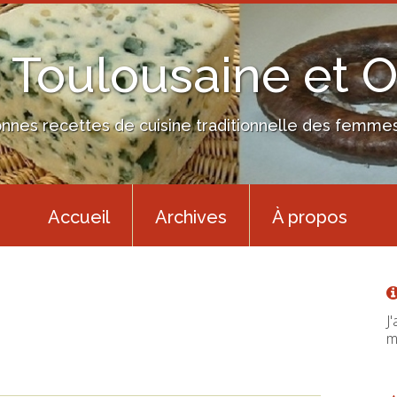
 Toulousaine et 
nes recettes de cuisine traditionnelle des femmes 
Accueil
Archives
À propos
J
m