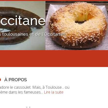
Occitane
toulousaines et de l'Occitanie!
À PROPOS
'adore le cassoulet. Mais, à Toulouse... ou
ême dans les fameuses...
Lire la suite