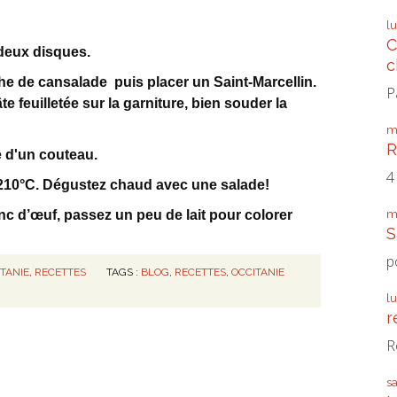
l
C
 deux disques.
c
e de cansalade puis placer un Saint-Marcellin.
P
te feuilletée sur la garniture, bien souder la
m
R
e d'un couteau.
4
210°C. Dégustez chaud avec une salade!
m
nc d’œuf, passez un peu de lait pour colorer
S
p
ITANIE
,
RECETTES
TAGS :
BLOG
,
RECETTES
,
OCCITANIE
l
r
R
s