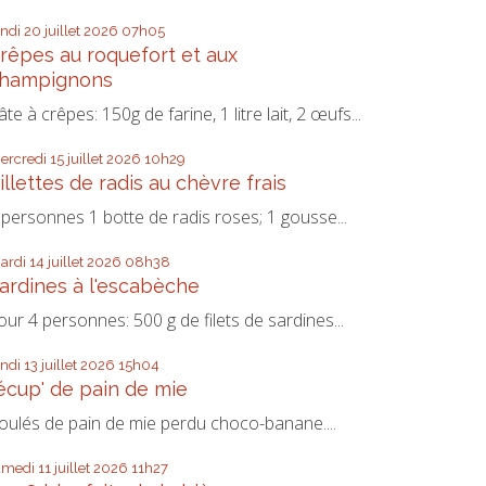
undi 20
juillet 2026
07h05
rêpes au roquefort et aux
hampignons
âte à crêpes: 150g de farine, 1 litre lait, 2 œufs...
ercredi 15
juillet 2026
10h29
illettes de radis au chèvre frais
 personnes 1 botte de radis roses; 1 gousse...
ardi 14
juillet 2026
08h38
ardines à l'escabèche
our 4 personnes: 500 g de filets de sardines...
undi 13
juillet 2026
15h04
écup' de pain de mie
oulés de pain de mie perdu choco-banane....
amedi 11
juillet 2026
11h27