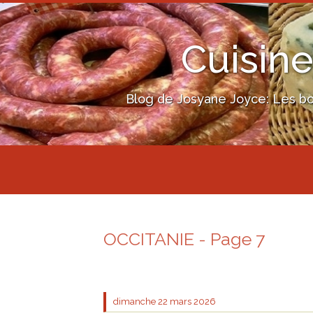
Cuisine
Blog de Josyane Joyce: Les bon
OCCITANIE - Page 7
dimanche 22
mars 2026