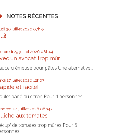
NOTES RÉCENTES
eudi 30
juillet 2026
07h53
ui!
ercredi 29
juillet 2026
08h44
vec un avocat trop mûr
auce crémeuse pour pâtes Une alternative...
undi 27
juillet 2026
12h07
apide et facile!
oulet pané au citron Pour 4 personnes...
endredi 24
juillet 2026
08h47
uiche aux tomates
écup' de tomates trop mûres Pour 6
ersonnes...