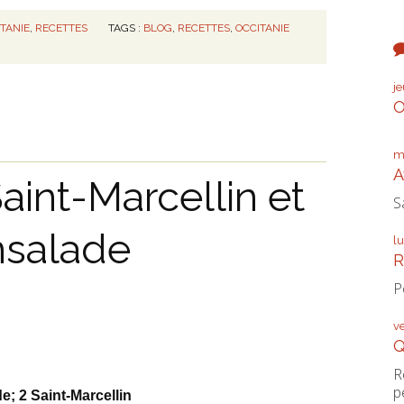
ITANIE
,
RECETTES
TAGS :
BLOG
,
RECETTES
,
OCCITANIE
j
O
m
A
aint-Marcellin et
S
nsalade
l
R
P
v
Q
R
p
e; 2 Saint-Marcellin