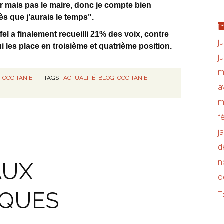
r mais pas le maire, donc je compte bien
s que j’aurais le temps".
el a finalement recueilli 21% des voix, contre
j
i les place en troisième et quatrième position.
j
m
,
OCCITANIE
TAGS :
ACTUALITÉ
,
BLOG
,
OCCITANIE
a
m
f
j
d
n
AUX
o
IQUES
T