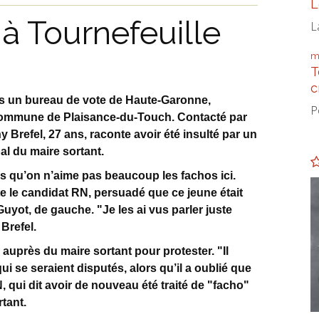
L
 à Tournefeuille
L
m
T
c
ans un bureau de vote de Haute-Garonne,
P
commune de Plaisance-du-Touch. Contacté par
y Brefel, 27 ans, raconte avoir été insulté par un
pal du maire sortant.
is qu’on n’aime pas beaucoup les fachos ici.
te le candidat RN, persuadé que ce jeune était
Guyot, de gauche. "Je les ai vus parler juste
Brefel.
auprès du maire sortant pour protester. "Il
 se seraient disputés, alors qu’il a oublié que
, qui dit avoir de nouveau été traité de "facho"
tant.