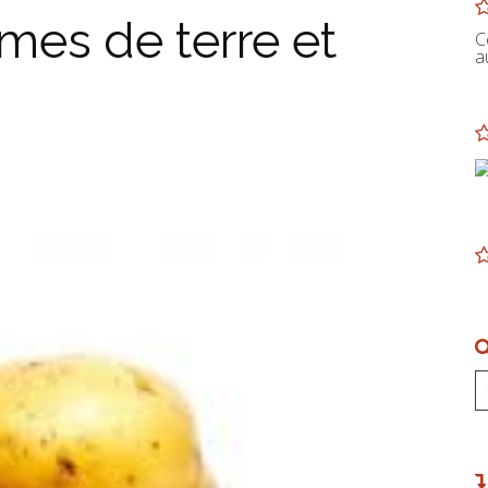
mes de terre et
C
a