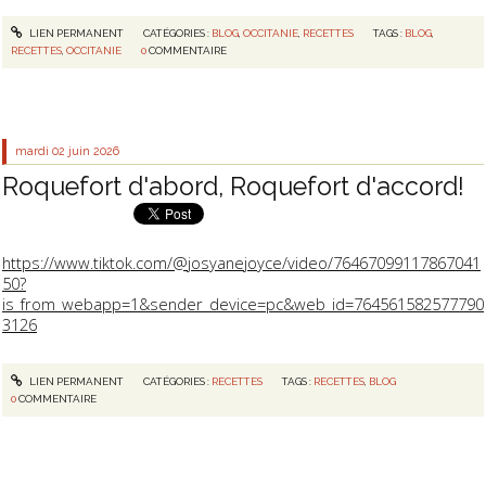
LIEN PERMANENT
CATÉGORIES :
BLOG
,
OCCITANIE
,
RECETTES
TAGS :
BLOG
,
RECETTES
,
OCCITANIE
0
COMMENTAIRE
mardi 02
juin 2026
Roquefort d'abord, Roquefort d'accord!
https://www.tiktok.com/@josyanejoyce/video/76467099117867041
50?
is_from_webapp=1&sender_device=pc&web_id=764561582577790
3126
LIEN PERMANENT
CATÉGORIES :
RECETTES
TAGS :
RECETTES
,
BLOG
0
COMMENTAIRE