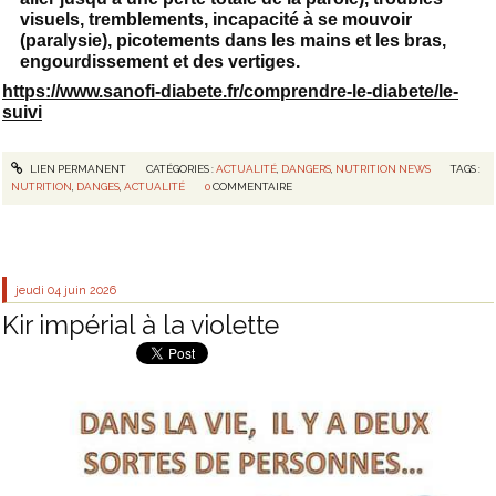
visuels, tremblements, incapacité à se mouvoir
(paralysie), picotements dans les mains et les bras,
engourdissement et des vertiges.
https://www.sanofi-diabete.fr/comprendre-le-diabete/le-
suivi
LIEN PERMANENT
CATÉGORIES :
ACTUALITÉ
,
DANGERS
,
NUTRITION NEWS
TAGS :
NUTRITION
,
DANGES
,
ACTUALITÉ
0
COMMENTAIRE
jeudi 04
juin 2026
Kir impérial à la violette