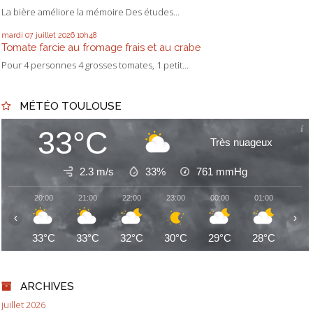
La bière améliore la mémoire Des études...
mardi 07
juillet 2026
10h48
Tomate farcie au fromage frais et au crabe
Pour 4 personnes 4 grosses tomates, 1 petit...
MÉTÉO TOULOUSE
33°C
Très nuageux
2.3 m/s
33%
761
mmHg
20:00
21:00
22:00
23:00
00:00
01:00
02:
‹
›
33°C
33°C
32°C
30°C
29°C
28°C
27
ARCHIVES
juillet 2026