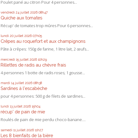
Poulet pané au citron Pour 4 personnes...
vendredi 24
juillet 2026
08h47
Quiche aux tomates
Récup' de tomates trop mûres Pour 6 personnes...
lundi 20
juillet 2026
07h05
Crêpes au roquefort et aux champignons
Pâte à crêpes: 150g de farine, 1 litre lait, 2 œufs...
mercredi 15
juillet 2026
10h29
Rillettes de radis au chèvre frais
4 personnes 1 botte de radis roses; 1 gousse...
mardi 14
juillet 2026
08h38
Sardines à l'escabèche
pour 4 personnes: 500 g de filets de sardines...
lundi 13
juillet 2026
15h04
récup' de pain de mie
Roulés de pain de mie perdu choco-banane....
samedi 11
juillet 2026
11h27
Les 8 bienfaits de la bière