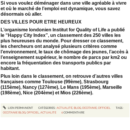
Si vous voulez déménager dans une ville agréable à vivre
et où le marché de l’emploi est dynamique, vous savez
désormais où aller.
DES VILLES POUR ETRE HEUREUX
L’organisme londonien Institut for Quality of Life a publié
le “Happy City Index”, un classement des 250 villes les
plus heureuses du monde. Pour dresser ce classement,
les chercheurs ont analysé plusieurs critères comme
l’environnement, le taux de chômage des jeunes, l’accès à
l’enseignement supérieur, le nombre de parcs par km2 ou
encore la fréquentation des transports publics par
habitant.
Plus loin dans le classement, on retrouve d’autres villes
françaises comme Toulouse (99ème), Strasbourg
(115ème), Nancy (127ème), Le Mans (195ème), Marseille
(198ème), Nice (204ème) et Mios (226ème).
LIEN PERMANENT
CATÉGORIES :
ACTUALITÉ
,
BLOG
,
OCCITANIE
,
OFFICIEL
TAGS :
OCCITANIE BLOG
,
OFFICIEL
,
ACTUALITÉ
0
COMMENTAIRE