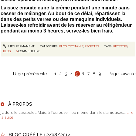
Laissez ensuite cuire la crème pendant une minute sans
cesser de mélanger. Au bout de ce délai, répartissez-la
dans des petits verres ou des ramequins individuels.
Laissez-les refroidir avant de les réserver au réfrigérateur
pendant au moins 3 heures; servez-les bien frais.
LIEN PERMANENT
CATÉGORIES :
BLOG
,
OCCITANIE
,
RECETTES
TAGS :
RECETTES
,
BLOG
0
COMMENTAIRE
Page précédente
1
2
3
4
5
6
7
8
9
Page suivante
À PROPOS
J'adore le cassoulet. Mais, à Toulouse... ou même dans les fameuses...
Lire
la suite
BLOG CRÉÉ LE 12/08/2014